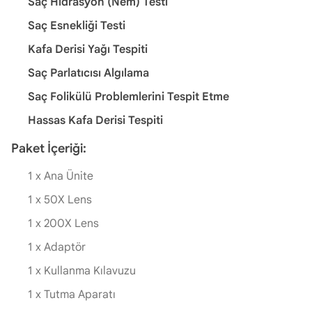
Saç Hidrasyon (Nem) Testi
Saç Esnekliği Testi
Kafa Derisi Yağı Tespiti
Saç Parlatıcısı Algılama
Saç Folikülü Problemlerini Tespit Etme
Hassas Kafa Derisi Tespiti
Paket İçeriği:
1 x Ana Ünite
1 x 50X Lens
1 x 200X Lens
1 x Adaptör
1 x Kullanma Kılavuzu
1 x Tutma Aparatı