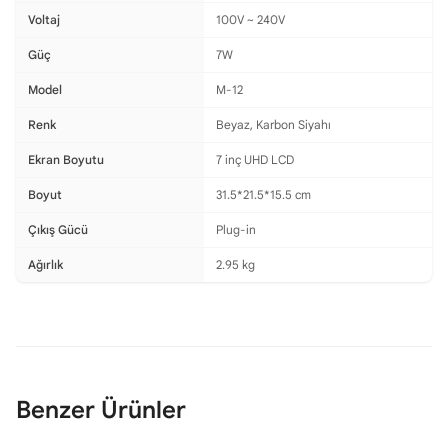
Voltaj
100V ~ 240V
Güç
7W
Model
M-12
Renk
Beyaz, Karbon Siyahı
Ekran Boyutu
7 inç UHD LCD
Boyut
31.5*21.5*15.5 cm
Çıkış Gücü
Plug-in
Ağırlık
2.95 kg
Benzer Ürünler