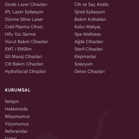
Diode Lazer Cihazları
Cilt ve Saç Analiz
IPL Lazer Epilasyon
İğneli Epilasyon
Dövme Silme Laser
Bakım Koltukları
Cold Plazma Cihazı
Kalıcı Makyaj
Hifu Yüz Germe
Spa Wellness
Vücut Bakım Cihazları
Ağda Cihazları
EMT / EMSlim
Steril Cihazları
G5 Masaj Cihazları
Ekipmanlar
Cilt Bakım Cihazları
Solaryum
Hydrafacial Cihazları
Detox Cihazları
KURUMSAL
İletişim
Hakkımızda
Misyonumuz
Vizyonumuz
Referanslar
Galeri