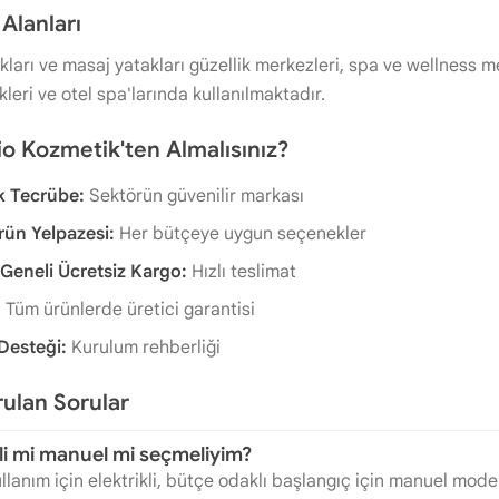
Alanları
ları ve masaj yatakları güzellik merkezleri, spa ve wellness merk
ikleri ve otel spa'larında kullanılmaktadır.
o Kozmetik'ten Almalısınız?
ık Tecrübe:
Sektörün güvenilir markası
rün Yelpazesi:
Her bütçeye uygun seçenekler
 Geneli Ücretsiz Kargo:
Hızlı teslimat
:
Tüm ürünlerde üretici garantisi
Desteği:
Kurulum rehberliği
rulan Sorular
kli mi manuel mi seçmeliyim?
lanım için elektrikli, bütçe odaklı başlangıç için manuel modell