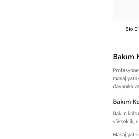
Bio 0
Bakım K
Profesyonel
masaj yatakl
dayanıklı v
Bakım Kol
Bakım koltuk
yükseklik, 
Masaj yatakl