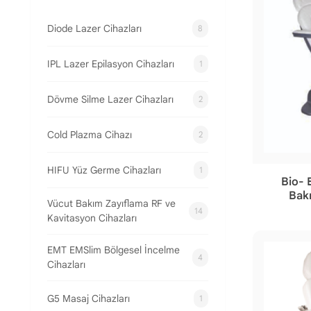
Diode Lazer Cihazları
8
IPL Lazer Epilasyon Cihazları
1
Dövme Silme Lazer Cihazları
2
Cold Plazma Cihazı
2
HIFU Yüz Germe Cihazları
1
Bio- 
Bakı
Vücut Bakım Zayıflama RF ve
14
Kavitasyon Cihazları
EMT EMSlim Bölgesel İncelme
4
Cihazları
G5 Masaj Cihazları
1