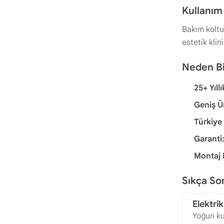
Kullanım 
Bakım koltuk
estetik klin
Neden Bi
25+ Yıll
Geniş Ü
Türkiye
Garanti
Montaj 
Sıkça So
Elektri
Yoğun kul