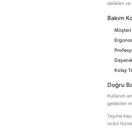
delikleri ve
Bakım Kol
Müşteri
Ergonom
Profes
Dayanık
Kolay T
Doğru Ba
Kullanım am
gelebilen mo
Taşıma kapa
mobil hizmet