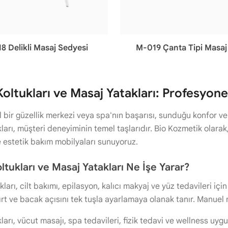
18 Delikli Masaj Sedyesi
M-019 Çanta Tipi Masaj
oltukları ve Masaj Yatakları: Profesyon
 bir güzellik merkezi veya spa'nın başarısı, sunduğu konfor ve h
arı, müşteri deneyiminin temel taşlarıdır. Bio Kozmetik olarak, 
e estetik bakım mobilyaları sunuyoruz.
tukları ve Masaj Yatakları Ne İşe Yarar?
ları, cilt bakımı, epilasyon, kalıcı makyaj ve yüz tedavileri içi
sırt ve bacak açısını tek tuşla ayarlamaya olanak tanır. Manuel 
arı, vücut masajı, spa tedavileri, fizik tedavi ve wellness uygula