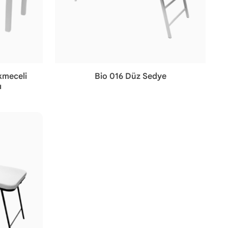
kmeceli
Bio 016 Düz Sedye
ı