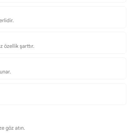
rlidir.
özellik şarttır.
sunar.
ze göz atın.