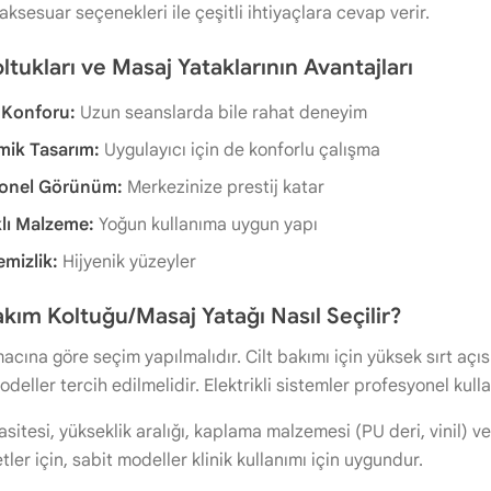
 aksesuar seçenekleri ile çeşitli ihtiyaçlara cevap verir.
tukları ve Masaj Yataklarının Avantajları
 Konforu:
Uzun seanslarda bile rahat deneyim
ik Tasarım:
Uygulayıcı için de konforlu çalışma
yonel Görünüm:
Merkezinize prestij katar
lı Malzeme:
Yoğun kullanıma uygun yapı
emizlik:
Hijyenik yüzeyler
kım Koltuğu/Masaj Yatağı Nasıl Seçilir?
acına göre seçim yapılmalıdır. Cilt bakımı için yüksek sırt açı
deller tercih edilmelidir. Elektrikli sistemler profesyonel kulla
sitesi, yükseklik aralığı, kaplama malzemesi (PU deri, vinil) ve
ler için, sabit modeller klinik kullanımı için uygundur.