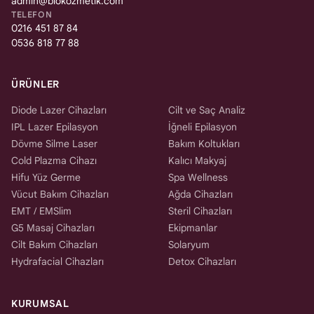
admin@biokozmetik.com
TELEFON
0216 451 87 84
0536 818 77 88
ÜRÜNLER
Diode Lazer Cihazları
Cilt ve Saç Analiz
IPL Lazer Epilasyon
İğneli Epilasyon
Dövme Silme Laser
Bakım Koltukları
Cold Plazma Cihazı
Kalıcı Makyaj
Hifu Yüz Germe
Spa Wellness
Vücut Bakım Cihazları
Ağda Cihazları
EMT / EMSlim
Steril Cihazları
G5 Masaj Cihazları
Ekipmanlar
Cilt Bakım Cihazları
Solaryum
Hydrafacial Cihazları
Detox Cihazları
KURUMSAL