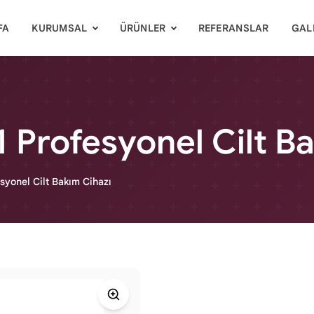
FA
KURUMSAL
ÜRÜNLER
REFERANSLAR
GAL
1 Profesyonel Cilt B
syonel Cilt Bakım Cihazı
Cihaz Tanımı: Bio 2008 Plu
bakımı için kullanılan bir c