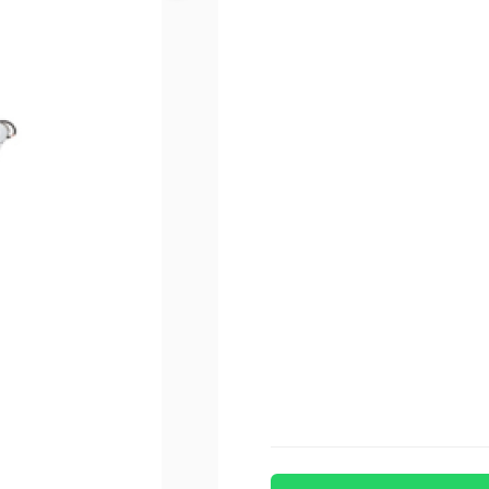
işlev sağlar. Cihazın en ö
olması ve kendi buharını 