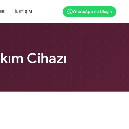
ERI
İLETIŞIM
WhatsApp ile Ulaşın
akım Cihazı
s 14+1, 14 farklı başlığa sahip, profesyonel cilt
ihazdır. Her bir başlık, cilt bakımı için farklı bir