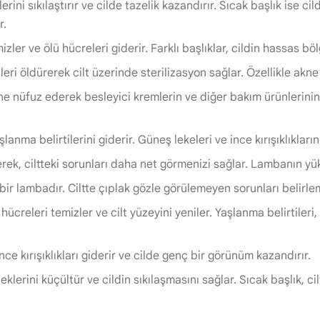
rini sıkılaştırır ve cilde tazelik kazandırır. Sıcak başlık ise 
r.
mizler ve ölü hücreleri giderir. Farklı başlıklar, cildin hassas böl
leri öldürerek cilt üzerinde sterilizasyon sağlar. Özellikle akne 
ine nüfuz ederek besleyici kremlerin ve diğer bakım ürünlerinin 
şlanma belirtilerini giderir. Güneş lekeleri ve ince kırışıklıklar
rek, ciltteki sorunları daha net görmenizi sağlar. Lambanın yük
ir lambadır. Ciltte çıplak gözle görülemeyen sorunları belirle
 hücreleri temizler ve cilt yüzeyini yeniler. Yaşlanma belirtileri
nce kırışıklıkları giderir ve cilde genç bir görünüm kazandırır.
klerini küçültür ve cildin sıkılaşmasını sağlar. Sıcak başlık, ci