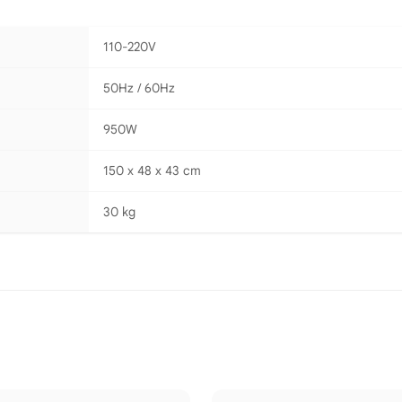
110-220V
50Hz / 60Hz
950W
150 x 48 x 43 cm
30 kg