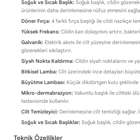
Soğuk ve Sıcak Başlık:
Soğuk başlık, cildin gözenekle
ürünlerinin daha derinlemesine nüfuz etmesini sağla
Döner Fırça:
4 farklı fırça başlığı ile cildi nazikçe te
Yüksek Frekans:
Cildin kan dolaşımını artırır, bakteri
Galvanik:
Elektrik akımı ile cilt yüzeyine derinlemes
gözenekleri sıkılaştırır.
Siyah Nokta Kaldırma:
Cildin siyah noktalarını ve ya
Bitkisel Lamba:
Cilt üzerindeki ince detayları büyüte
Büyütme Lambası:
Küçük dikdörtgen kutu şeklinde b
Mikro-dermabrazyon:
Vakumlu başlık ile ciltteki ölü
tedavisinde kullanılır.
Cilt Temizleyici:
Derinlemesine cilt temizliği sağlar. İ
Soğuk ve Sıcak Başlıklar:
Soğuk başlık, cildin gözene
Teknik Özellikler