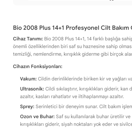
Bio 2008 Plus 14+1 Profesyonel Cilt Bakım 
Cihaz Tanımı:
Bio 2008 Plus 14+1, 14 farklı başlığa sahip,
önemli özelliklerinden biri saf su haznesine sahip olması
temizliği, nemlendirme, kırışıklık giderme gibi birçok al
Cihazın Fonksiyonları:
Vakum:
Cildin derinliklerinde biriken kir ve yağları
Ultrasonik:
Cildi sıkılaştırır, kırışıklıkları giderir,
azaltır, kasları rahatlatır ve iltihaplanmayı azaltır.
Sprey:
Serinletici bir deneyim sunar. Cilt bakım işleml
Ozon ve Buhar:
Saf su kullanılarak buhar üretilir ve 
kırışıklıkları giderir, siyah noktaları yok eder ve sivil