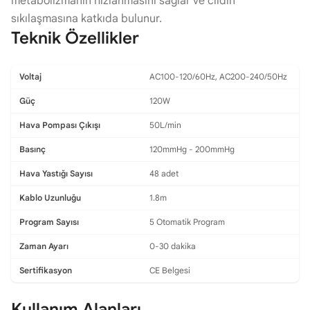
metabolizmanın hızlanmasını sağlar ve cildin
sıkılaşmasına katkıda bulunur.
Teknik Özellikler
Voltaj
AC100-120/60Hz, AC200-240/50Hz
Güç
120W
Hava Pompası Çıkışı
50L/min
Basınç
120mmHg - 200mmHg
Hava Yastığı Sayısı
48 adet
Kablo Uzunluğu
1.8m
Program Sayısı
5 Otomatik Program
Zaman Ayarı
0-30 dakika
Sertifikasyon
CE Belgesi
Kullanım Alanları